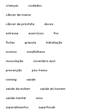
crianças
cuidados
câncer de mama
câncer de próstata
doces
estresse
exercícios
frio
frutas
granola
hidratação
inverno
mindfullness
musculação
novembro azul
prevenção
pós-treino
running
saúde
saúde da mulher
saúde do homem
saúde mental
sono
superalimentos
superfoods