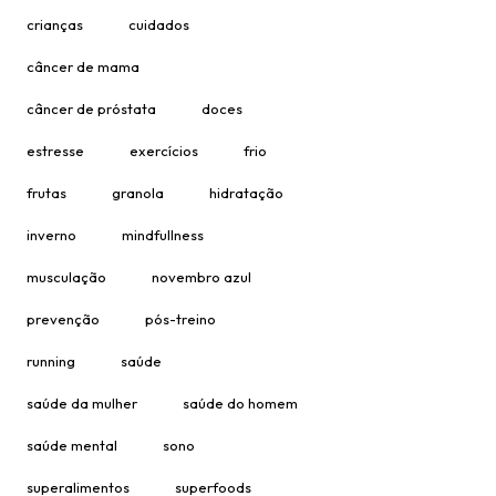
crianças
cuidados
câncer de mama
câncer de próstata
doces
estresse
exercícios
frio
frutas
granola
hidratação
inverno
mindfullness
musculação
novembro azul
prevenção
pós-treino
running
saúde
saúde da mulher
saúde do homem
saúde mental
sono
superalimentos
superfoods