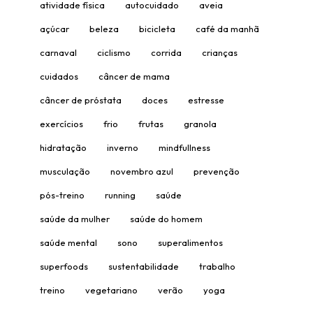
atividade física
autocuidado
aveia
açúcar
beleza
bicicleta
café da manhã
carnaval
ciclismo
corrida
crianças
cuidados
câncer de mama
câncer de próstata
doces
estresse
exercícios
frio
frutas
granola
hidratação
inverno
mindfullness
musculação
novembro azul
prevenção
pós-treino
running
saúde
saúde da mulher
saúde do homem
saúde mental
sono
superalimentos
superfoods
sustentabilidade
trabalho
treino
vegetariano
verão
yoga