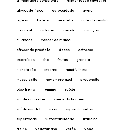
alimentação consciente
alimentação saudável
atividade física
autocuidado
aveia
açúcar
beleza
bicicleta
café da manhã
carnaval
ciclismo
corrida
crianças
cuidados
câncer de mama
câncer de próstata
doces
estresse
exercícios
frio
frutas
granola
hidratação
inverno
mindfullness
musculação
novembro azul
prevenção
pós-treino
running
saúde
saúde da mulher
saúde do homem
saúde mental
sono
superalimentos
superfoods
sustentabilidade
trabalho
treino
vegetariano
verão
yoga