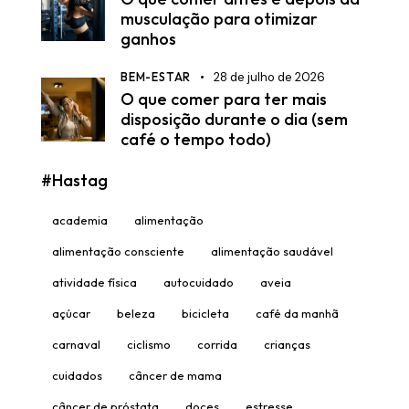
musculação para otimizar
ganhos
BEM-ESTAR
28 de julho de 2026
O que comer para ter mais
disposição durante o dia (sem
café o tempo todo)
#Hastag
academia
alimentação
alimentação consciente
alimentação saudável
atividade física
autocuidado
aveia
açúcar
beleza
bicicleta
café da manhã
carnaval
ciclismo
corrida
crianças
cuidados
câncer de mama
câncer de próstata
doces
estresse