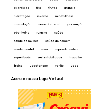
exercícios
frio
frutas
granola
hidratação
inverno
mindfullness
musculação
novembro azul
prevenção
pós-treino
running
saúde
saúde da mulher
saúde do homem
saúde mental
sono
superalimentos
superfoods
sustentabilidade
trabalho
treino
vegetariano
verão
yoga
Acesse nossa Loja Virtual