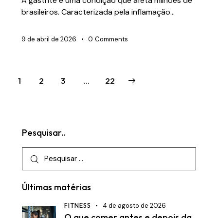
A gastrite é uma condição que afeta milhões de
brasileiros. Caracterizada pela inflamação…
9 de abril de 2026
0
Comments
1
2
3
>
…
22
Pesquisar..
Últimas matérias
FITNESS
4 de agosto de 2026
O que comer antes e depois da