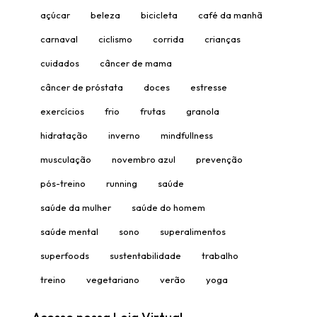
açúcar
beleza
bicicleta
café da manhã
carnaval
ciclismo
corrida
crianças
cuidados
câncer de mama
câncer de próstata
doces
estresse
exercícios
frio
frutas
granola
hidratação
inverno
mindfullness
musculação
novembro azul
prevenção
pós-treino
running
saúde
saúde da mulher
saúde do homem
saúde mental
sono
superalimentos
superfoods
sustentabilidade
trabalho
treino
vegetariano
verão
yoga