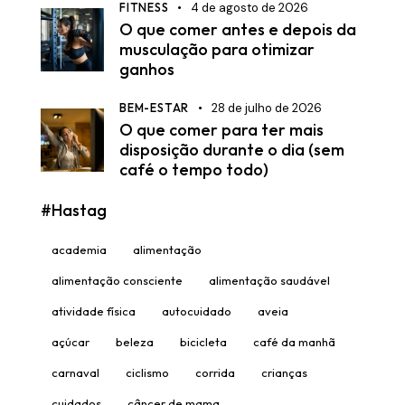
FITNESS
4 de agosto de 2026
O que comer antes e depois da
musculação para otimizar
ganhos
BEM-ESTAR
28 de julho de 2026
O que comer para ter mais
disposição durante o dia (sem
café o tempo todo)
#Hastag
academia
alimentação
alimentação consciente
alimentação saudável
atividade física
autocuidado
aveia
açúcar
beleza
bicicleta
café da manhã
carnaval
ciclismo
corrida
crianças
cuidados
câncer de mama