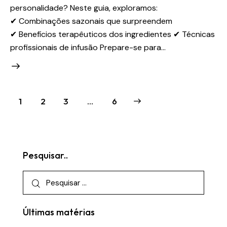
personalidade? Neste guia, exploramos:
✔ Combinações sazonais que surpreendem
✔ Benefícios terapêuticos dos ingredientes ✔ Técnicas
profissionais de infusão Prepare-se para…
Paginação
Page
1
Page
2
Page
3
>
…
Page
6
de
posts
Pesquisar..
Pesquisar
por:
Últimas matérias