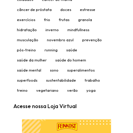
câncer de próstata
doces
estresse
exercícios
frio
frutas
granola
hidratação
inverno
mindfullness
musculação
novembro azul
prevenção
pós-treino
running
saúde
saúde da mulher
saúde do homem
saúde mental
sono
superalimentos
superfoods
sustentabilidade
trabalho
treino
vegetariano
verão
yoga
Acesse nossa Loja Virtual