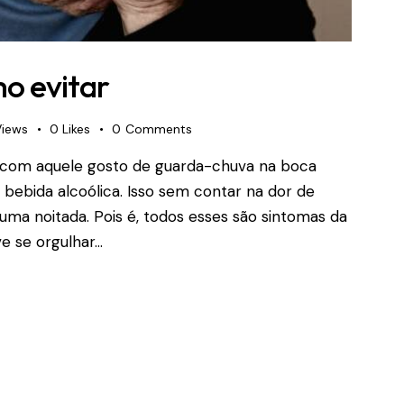
mo evitar
Views
0
Likes
0
Comments
u com aquele gosto de guarda-chuva na boca
ebida alcoólica. Isso sem contar na dor de
ma noitada. Pois é, todos esses são sintomas da
e se orgulhar…