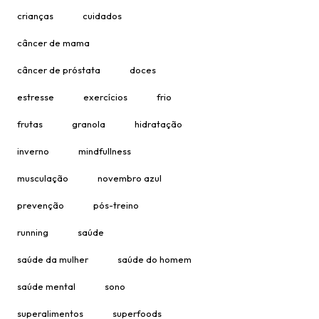
crianças
cuidados
câncer de mama
câncer de próstata
doces
estresse
exercícios
frio
frutas
granola
hidratação
inverno
mindfullness
musculação
novembro azul
prevenção
pós-treino
running
saúde
saúde da mulher
saúde do homem
saúde mental
sono
superalimentos
superfoods