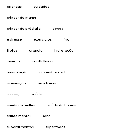
crianças
cuidados
câncer de mama
câncer de próstata
doces
estresse
exercícios
frio
frutas
granola
hidratação
inverno
mindfullness
musculação
novembro azul
prevenção
pós-treino
running
saúde
saúde da mulher
saúde do homem
saúde mental
sono
superalimentos
superfoods