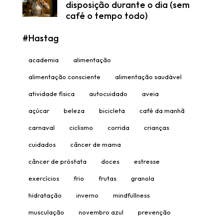
disposição durante o dia (sem
café o tempo todo)
#Hastag
academia
alimentação
alimentação consciente
alimentação saudável
atividade física
autocuidado
aveia
açúcar
beleza
bicicleta
café da manhã
carnaval
ciclismo
corrida
crianças
cuidados
câncer de mama
câncer de próstata
doces
estresse
exercícios
frio
frutas
granola
hidratação
inverno
mindfullness
musculação
novembro azul
prevenção