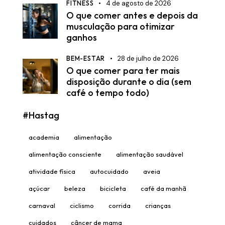
FITNESS
4 de agosto de 2026
O que comer antes e depois da
musculação para otimizar
ganhos
BEM-ESTAR
28 de julho de 2026
O que comer para ter mais
disposição durante o dia (sem
café o tempo todo)
#Hastag
academia
alimentação
alimentação consciente
alimentação saudável
atividade física
autocuidado
aveia
açúcar
beleza
bicicleta
café da manhã
carnaval
ciclismo
corrida
crianças
cuidados
câncer de mama