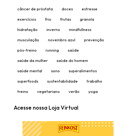
câncer de próstata
doces
estresse
exercícios
frio
frutas
granola
hidratação
inverno
mindfullness
musculação
novembro azul
prevenção
pós-treino
running
saúde
saúde da mulher
saúde do homem
saúde mental
sono
superalimentos
superfoods
sustentabilidade
trabalho
treino
vegetariano
verão
yoga
Acesse nossa Loja Virtual