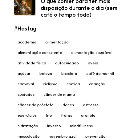
O que comer para ter mais
disposição durante o dia (sem
café o tempo todo)
#Hastag
academia
alimentação
alimentação consciente
alimentação saudável
atividade física
autocuidado
aveia
açúcar
beleza
bicicleta
café da manhã
carnaval
ciclismo
corrida
crianças
cuidados
câncer de mama
câncer de próstata
doces
estresse
exercícios
frio
frutas
granola
hidratação
inverno
mindfullness
musculação
novembro azul
prevenção