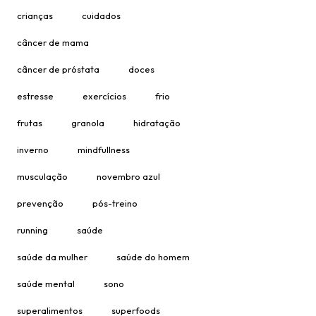
crianças
cuidados
câncer de mama
câncer de próstata
doces
estresse
exercícios
frio
frutas
granola
hidratação
inverno
mindfullness
musculação
novembro azul
prevenção
pós-treino
running
saúde
saúde da mulher
saúde do homem
saúde mental
sono
superalimentos
superfoods