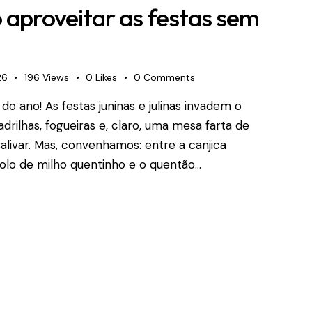
 aproveitar as festas sem
26
196
Views
0
Likes
0
Comments
 ano! As festas juninas e julinas invadem o
drilhas, fogueiras e, claro, uma mesa farta de
livar. Mas, convenhamos: entre a canjica
olo de milho quentinho e o quentão…