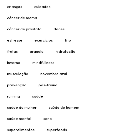
crianças
cuidados
câncer de mama
câncer de próstata
doces
estresse
exercícios
frio
frutas
granola
hidratação
inverno
mindfullness
musculação
novembro azul
prevenção
pós-treino
running
saúde
saúde da mulher
saúde do homem
saúde mental
sono
superalimentos
superfoods