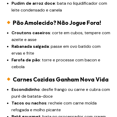
Pudim de arroz doce
: bata no liquidificador com
leite condensado e canela
Pão Amolecido? Não Jogue Fora!
Croutons caseiros
: corte em cubos, tempere com
azeite e asse
Rabanada salgada
: passe em ovo batido com
ervas e frite
Farofa de pão
: torre e processe com bacon e
cebola
Carnes Cozidas Ganham Nova Vida
Escondidinho
: desfie frango ou carne e cubra com
purê de batata-doce
Tacos ou nachos
: recheie com carne moída
refogada e molho picante
Patê gourmet
: bata no processador com cream