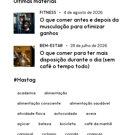
Últimas matérias
FITNESS
4 de agosto de 2026
O que comer antes e depois da
musculação para otimizar
ganhos
BEM-ESTAR
28 de julho de 2026
O que comer para ter mais
disposição durante o dia (sem
café o tempo todo)
#Hastag
academia
alimentação
alimentação consciente
alimentação saudável
atividade física
autocuidado
aveia
açúcar
beleza
bicicleta
café da manhã
carnaval
ciclismo
corrida
crianças