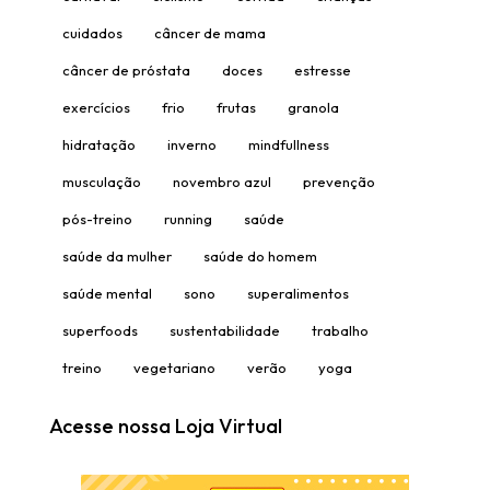
cuidados
câncer de mama
câncer de próstata
doces
estresse
exercícios
frio
frutas
granola
hidratação
inverno
mindfullness
musculação
novembro azul
prevenção
pós-treino
running
saúde
saúde da mulher
saúde do homem
saúde mental
sono
superalimentos
superfoods
sustentabilidade
trabalho
treino
vegetariano
verão
yoga
Acesse nossa Loja Virtual