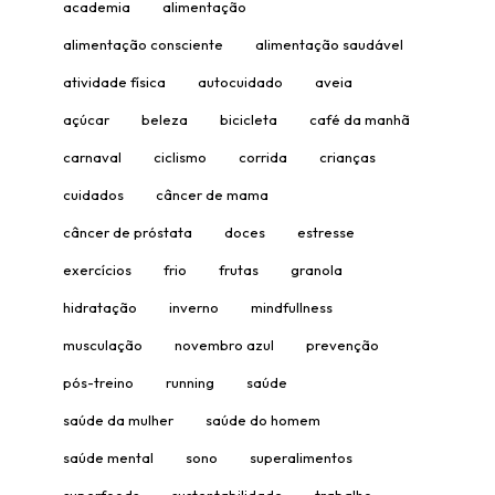
academia
alimentação
alimentação consciente
alimentação saudável
atividade física
autocuidado
aveia
açúcar
beleza
bicicleta
café da manhã
carnaval
ciclismo
corrida
crianças
cuidados
câncer de mama
câncer de próstata
doces
estresse
exercícios
frio
frutas
granola
hidratação
inverno
mindfullness
musculação
novembro azul
prevenção
pós-treino
running
saúde
saúde da mulher
saúde do homem
saúde mental
sono
superalimentos
superfoods
sustentabilidade
trabalho