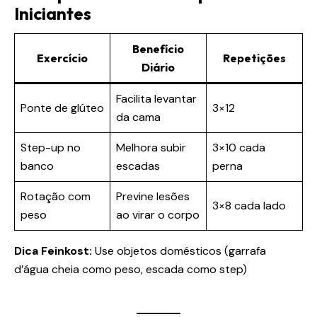
Iniciantes
Benefício
Exercício
Repetições
Diário
Facilita levantar
Ponte de glúteo
3×12
da cama
Step-up no
Melhora subir
3×10 cada
banco
escadas
perna
Rotação com
Previne lesões
3×8 cada lado
peso
ao virar o corpo
Dica Feinkost:
Use objetos domésticos (garrafa
d’água cheia como peso, escada como step)