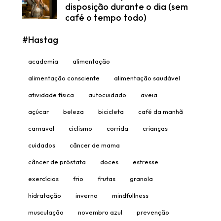
disposição durante o dia (sem
café o tempo todo)
#Hastag
academia
alimentação
alimentação consciente
alimentação saudável
atividade física
autocuidado
aveia
açúcar
beleza
bicicleta
café da manhã
carnaval
ciclismo
corrida
crianças
cuidados
câncer de mama
câncer de próstata
doces
estresse
exercícios
frio
frutas
granola
hidratação
inverno
mindfullness
musculação
novembro azul
prevenção