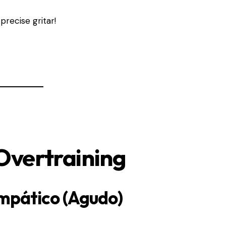
recise gritar!
 Overtraining
impático (Agudo)