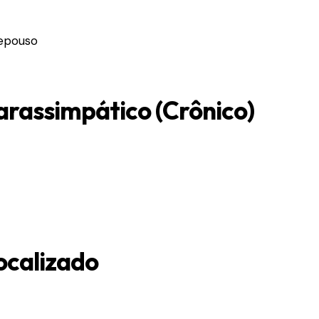
repouso
arassimpático (Crônico)
ocalizado