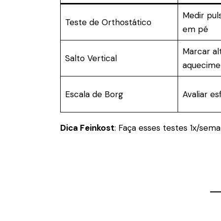
Medir pul
Teste de Orthostático
em pé
Marcar al
Salto Vertical
aquecime
Escala de Borg
Avaliar e
Dica Feinkost
: Faça esses testes 1x/se