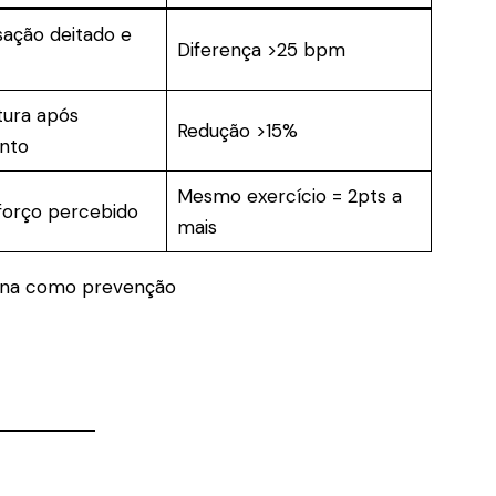
sação deitado e
Diferença >25 bpm
tura após
Redução >15%
nto
Mesmo exercício = 2pts a
sforço percebido
mais
mana como prevenção