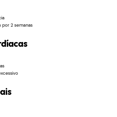
cia
m por 2 semanas
rdíacas
ias
excessivo
ais