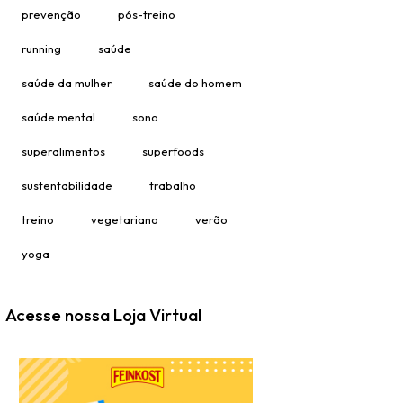
prevenção
pós-treino
running
saúde
saúde da mulher
saúde do homem
saúde mental
sono
superalimentos
superfoods
sustentabilidade
trabalho
treino
vegetariano
verão
yoga
Acesse nossa Loja Virtual