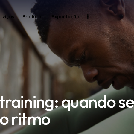
rviços
Produtos
Exportação
rtraining: quando s
 o ritmo