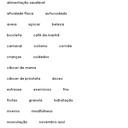
alimentação saudável
atividade física
autocuidado
aveia
açúcar
beleza
bicicleta
café da manhã
carnaval
ciclismo
corrida
crianças
cuidados
câncer de mama
câncer de próstata
doces
estresse
exercícios
frio
frutas
granola
hidratação
inverno
mindfullness
musculação
novembro azul