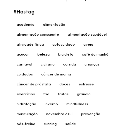
#Hastag
academia
alimentação
alimentação consciente
alimentação saudável
atividade física
autocuidado
aveia
açúcar
beleza
bicicleta
café da manhã
carnaval
ciclismo
corrida
crianças
cuidados
câncer de mama
câncer de próstata
doces
estresse
exercícios
frio
frutas
granola
hidratação
inverno
mindfullness
musculação
novembro azul
prevenção
pós-treino
running
saúde