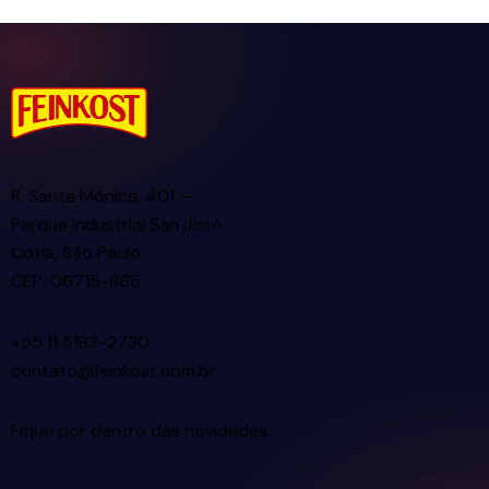
R. Santa Mônica, 401 —
Parque Industrial San José
Cotia, São Paulo
CEP: 06715-865
+55 11 5183-2730
contato@feinkost.com.br
Fique por dentro das novidades.