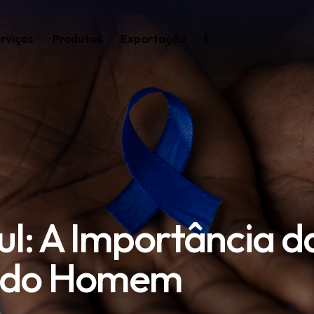
rviços
Produtos
Exportação
l: A Importância d
e do Homem