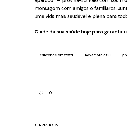
aparecer — previna-se! Fale com seu mé
mensagem com amigos e familiares. Junt
uma vida mais saudável e plena para todo
Cuide da sua saúde hoje para garantir 
câncer de próstata
novembro azul
pr
0
PREVIOUS