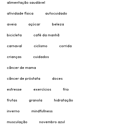
alimentação saudável
atividade física
autocuidado
aveia
açúcar
beleza
bicicleta
café da manhã
carnaval
ciclismo
corrida
crianças
cuidados
câncer de mama
câncer de próstata
doces
estresse
exercícios
frio
frutas
granola
hidratação
inverno
mindfullness
musculação
novembro azul