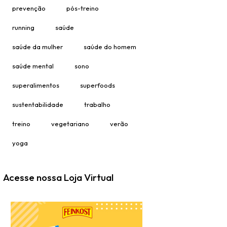
prevenção
pós-treino
running
saúde
saúde da mulher
saúde do homem
saúde mental
sono
superalimentos
superfoods
sustentabilidade
trabalho
treino
vegetariano
verão
yoga
Acesse nossa Loja Virtual