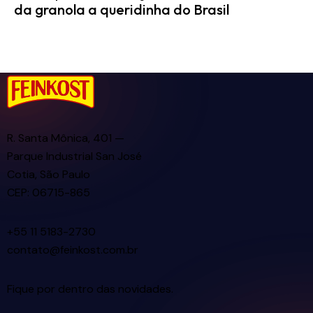
da granola a queridinha do Brasil
R. Santa Mônica, 401 —
Parque Industrial San José
Cotia, São Paulo
CEP: 06715-865
+55 11 5183-2730
contato@feinkost.com.br
Fique por dentro das novidades.