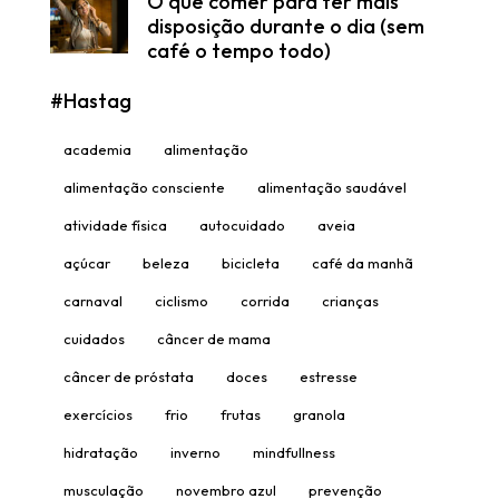
O que comer para ter mais
disposição durante o dia (sem
café o tempo todo)
#Hastag
academia
alimentação
alimentação consciente
alimentação saudável
atividade física
autocuidado
aveia
açúcar
beleza
bicicleta
café da manhã
carnaval
ciclismo
corrida
crianças
cuidados
câncer de mama
câncer de próstata
doces
estresse
exercícios
frio
frutas
granola
hidratação
inverno
mindfullness
musculação
novembro azul
prevenção