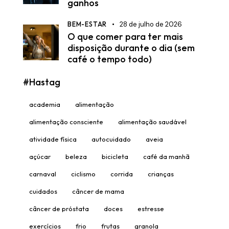
ganhos
BEM-ESTAR
28 de julho de 2026
O que comer para ter mais
disposição durante o dia (sem
café o tempo todo)
#Hastag
academia
alimentação
alimentação consciente
alimentação saudável
atividade física
autocuidado
aveia
açúcar
beleza
bicicleta
café da manhã
carnaval
ciclismo
corrida
crianças
cuidados
câncer de mama
câncer de próstata
doces
estresse
exercícios
frio
frutas
granola