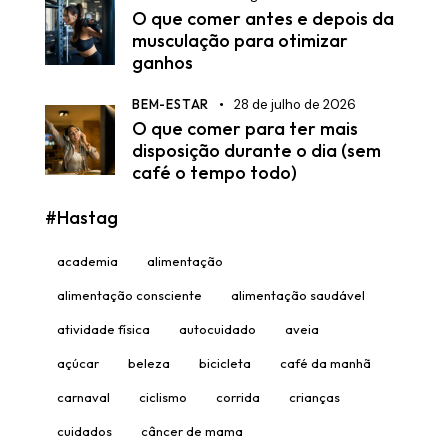
O que comer antes e depois da
musculação para otimizar
ganhos
BEM-ESTAR
28 de julho de 2026
O que comer para ter mais
disposição durante o dia (sem
café o tempo todo)
#Hastag
academia
alimentação
alimentação consciente
alimentação saudável
atividade física
autocuidado
aveia
açúcar
beleza
bicicleta
café da manhã
carnaval
ciclismo
corrida
crianças
cuidados
câncer de mama