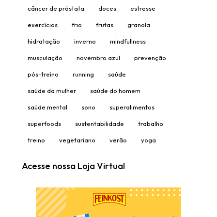
câncer de próstata
doces
estresse
exercícios
frio
frutas
granola
hidratação
inverno
mindfullness
musculação
novembro azul
prevenção
pós-treino
running
saúde
saúde da mulher
saúde do homem
saúde mental
sono
superalimentos
superfoods
sustentabilidade
trabalho
treino
vegetariano
verão
yoga
Acesse nossa Loja Virtual