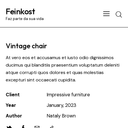
Feinkost
Searc
Faz parte da sua vida
Vintage chair
At vero eos et accusamus et iusto odio dignissimos
ducimus qui blanditiis praesentium voluptatum deleniti
atque corrupti quos dolores et quas molestias
excepturi sint occaecati cupidita.
Client
Impressive furniture
Year
January, 2023
Author
Nataly Brown
Twitter
Facebook
Email
Copy