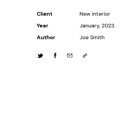
Client
New interior
Year
January, 2023
Author
Joe Smith
Twitter
Facebook
Email
Copy
URL
to
clipboard