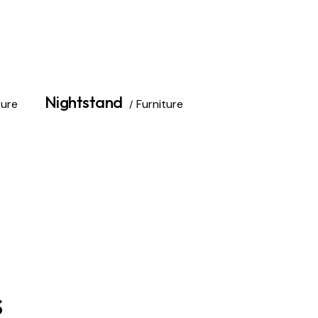
Nightstand
ture
Furniture
s