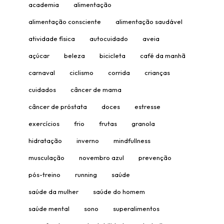
academia
alimentação
alimentação consciente
alimentação saudável
atividade física
autocuidado
aveia
açúcar
beleza
bicicleta
café da manhã
carnaval
ciclismo
corrida
crianças
cuidados
câncer de mama
câncer de próstata
doces
estresse
exercícios
frio
frutas
granola
hidratação
inverno
mindfullness
musculação
novembro azul
prevenção
pós-treino
running
saúde
saúde da mulher
saúde do homem
saúde mental
sono
superalimentos