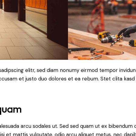
sadipscing elitr, sed diam nonumy eirmod tempor invidun
accusam et justo duo dolores et ea rebum. Stet clita kas
 quam
alesuada arcu sodales ut. Sed sed quam ut ex bibendum 
si et mattis vulputate, odio arcu aliquet metus, nec dapibu