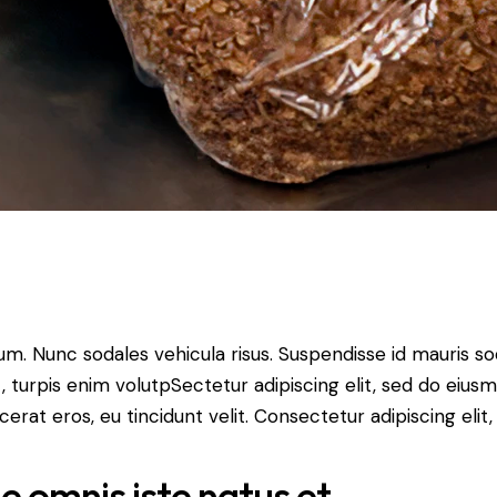
lum. Nunc sodales vehicula risus. Suspendisse id mauris sod
t, turpis enim volutpSectetur adipiscing elit, sed do eius
erat eros, eu tincidunt velit. Consectetur adipiscing elit, 
de omnis iste natus et