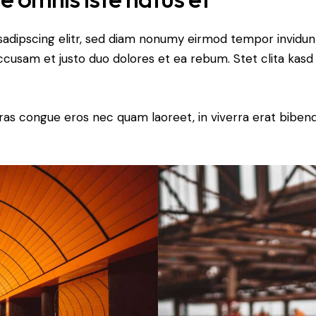
sadipscing elitr, sed diam nonumy eirmod tempor invidun
accusam et justo duo dolores et ea rebum. Stet clita kas
ras congue eros nec quam laoreet, in viverra erat bibend