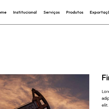
ome
Institucional
Serviços
Produtos
Exportaç
Fi
Lor
adip
elit.