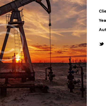
Cli
Yea
Au
Twi