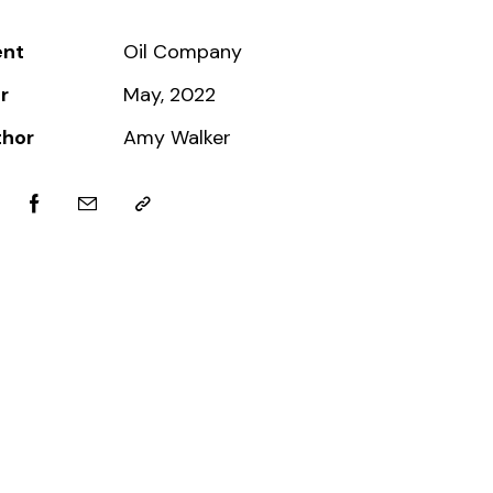
ent
Oil Company
r
May, 2022
thor
Amy Walker
tter
Facebook
Email
Copy
URL
to
clipboard