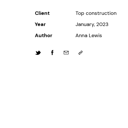
Client
Top construction
Year
January, 2023
Author
Anna Lewis
Twitter
Facebook
Email
Copy
URL
to
clipboard