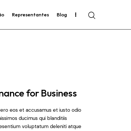
ão
Representantes
Blog
Search
nance for Business
vero eos et accusamus et iusto odio
nissimos ducimus qui blanditiis
esentium voluptatum deleniti atque