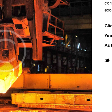
cor
exc
Cli
Yea
Au
Twi