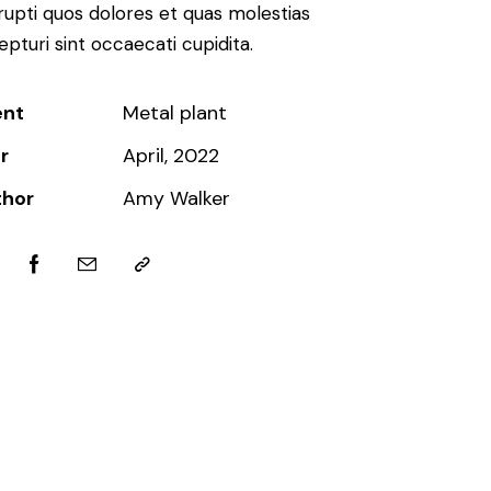
rupti quos dolores et quas molestias
epturi sint occaecati cupidita.
ent
Metal plant
r
April, 2022
thor
Amy Walker
tter
Facebook
Email
Copy
URL
to
clipboard