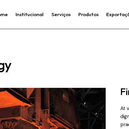
ome
Institucional
Serviços
Produtos
Exportaç
gy
Fi
At 
dig
pra