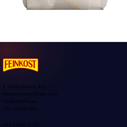
R. Santa Mônica, 401 —
Parque Industrial San José
Cotia, São Paulo
CEP: 06715-865
+55 11 5183-2730