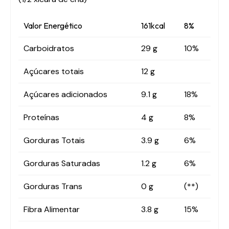
Valor Energético
161kcal
8%
Carboidratos
29 g
10%
Açúcares totais
12 g
Açúcares adicionados
9.1 g
18%
Proteínas
4 g
8%
Gorduras Totais
3.9 g
6%
Gorduras Saturadas
1.2 g
6%
Gorduras Trans
0 g
(**)
Fibra Alimentar
3.8 g
15%