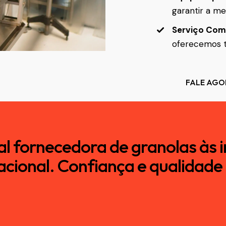
garantir a me
Serviço Com
oferecemos t
FALE AGO
pal fornecedora de granolas às i
cional. Confiança e qualidad