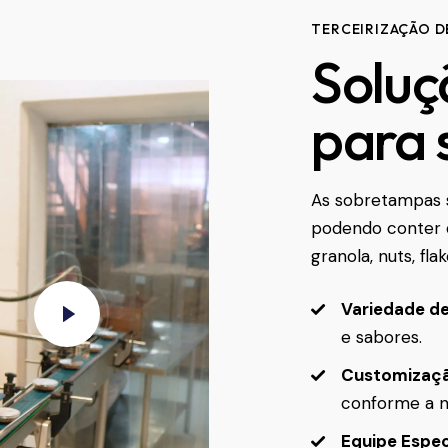
TERCEIRIZAÇÃO 
Soluç
para
As sobretampas s
podendo conter 
granola, nuts, fla
Variedade d
e sabores.
Customizaç
conforme a n
Equipe Espec