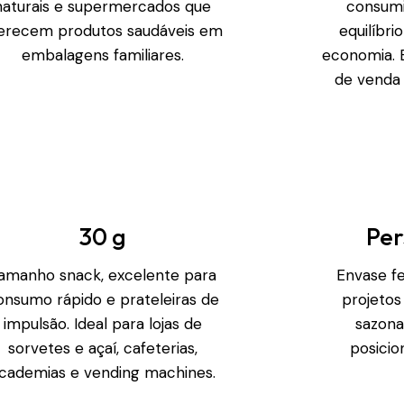
naturais e supermercados que
consum
erecem produtos saudáveis em
equilíbri
embalagens familiares.
economia. 
de venda
30 g
Per
amanho snack, excelente para
Envase f
onsumo rápido e prateleiras de
projetos
impulsão. Ideal para lojas de
sazona
sorvetes e açaí, cafeterias,
posicio
cademias e vending machines.