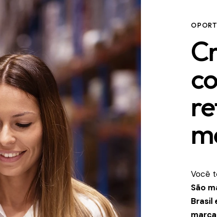
OPORT
Cr
c
re
m
Você t
São ma
Brasil
marca