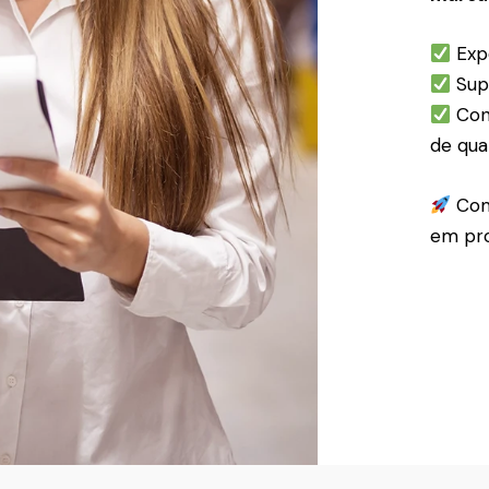
Expe
Supo
Conf
de qua
Com
em pro