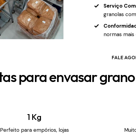
Serviço Com
granolas com 
Conformidad
normas mais 
FALE AGO
as para envasar grano
1 Kg
Perfeito para empórios, lojas
Muit