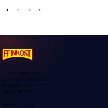
Next
1
Last
2
R. Santa Mônica, 401 —
Parque Industrial San José
Cotia, São Paulo
CEP: 06715-865
+55 11 5183-2730