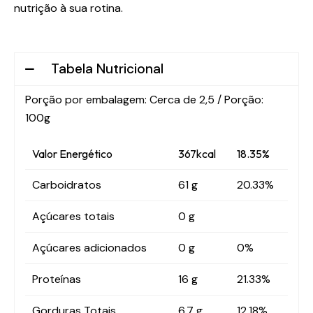
nutrição à sua rotina.
Tabela Nutricional
Porção por embalagem: Cerca de 2,5 / Porção:
100g
Valor Energético
367kcal
18.35%
Carboidratos
61 g
20.33%
Açúcares totais
0 g
Açúcares adicionados
0 g
0%
Proteínas
16 g
21.33%
Gorduras Totais
6.7 g
12.18%