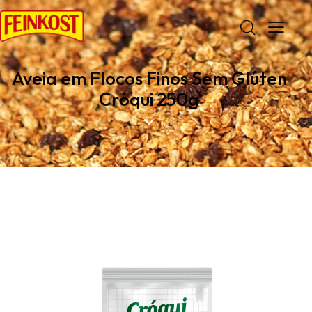
Aveia em Flocos Finos Sem Glúten
Cróqui 250g